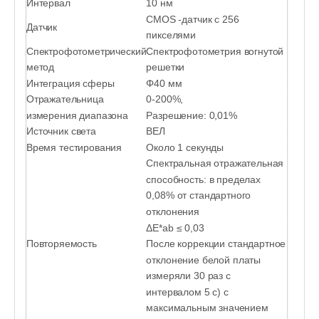
Интервал
10 нм
CMOS -датчик с 256
Датчик
пикселями
Спектрофотометрический
Спектрофотометрия вогнутой
метод
решетки
Интеграция сферы
Φ40 мм
Отражательница
0-200%,
измерения диапазона
Разрешение: 0,01%
Источник света
ВЕЛ
Время тестирования
Около 1 секунды
Спектральная отражательная
способность: в пределах
0,08% от стандартного
отклонения
ΔE*ab ≤ 0,03
Повторяемость
После коррекции стандартное
отклонение белой платы
измеряли 30 раз с
интервалом 5 с) с
максимальным значением