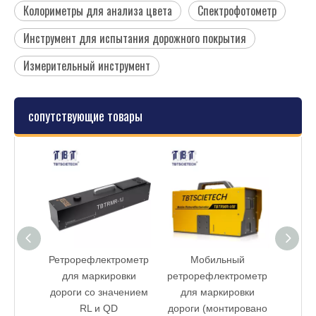
Колориметры для анализа цвета
Спектрофотометр
Инструмент для испытания дорожного покрытия
Измерительный инструмент
сопутствующие товары
рометр
Ретрорефлектрометр
Мобильный
Ретро
овки
для маркировки
ретрорефлектрометр
дл
чением
дороги со значением
для маркировки
RL и QD
дороги (монтировано